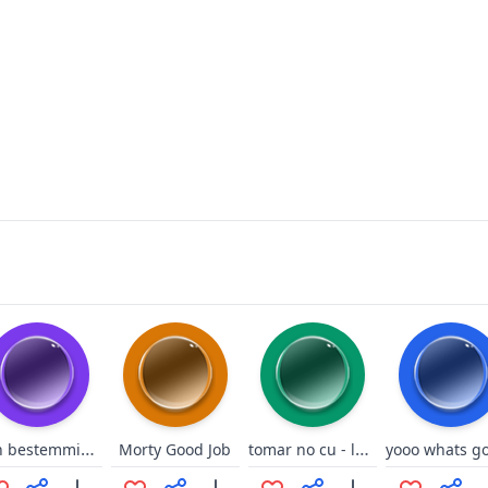
Non bestemmiare!
tomar no cu - luccas neto
Morty Good Job