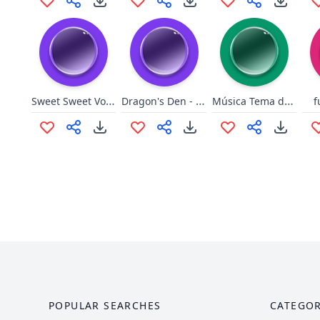
Sweet Sweet Voices
Dragon's Den - I'm out
Música Tema do MacGyver
f
POPULAR SEARCHES
CATEGOR