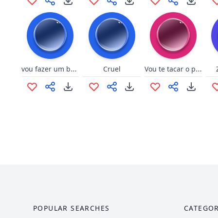
vou fazer um beatbox
Vou te tacar o piru
Cruel
POPULAR SEARCHES
CATEGOR