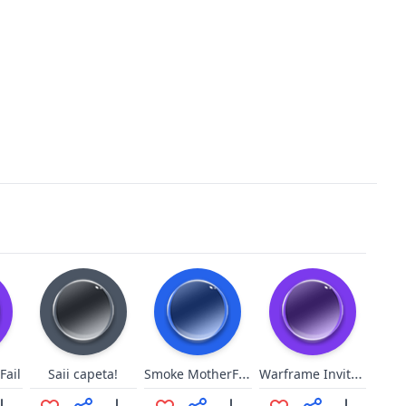
Smoke MotherFucker
Warframe Invitation sfx
Fail
Saii capeta!