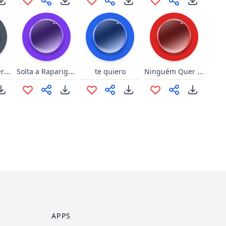
Mion - Papai era fooda maladro
Solta a Rapariga Zeus
Ninguém Quer Saber Cara
te quiero
APPS