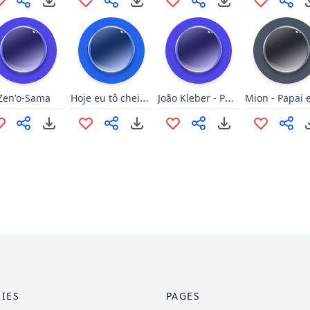
Hoje eu tô cheia de tesão!
João Kleber - Puta que pariu!
Zen'o-Sama
IES
PAGES