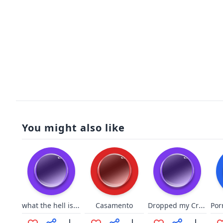
You might also like
what the hell is even that
Dropped my Croissant
Casamento