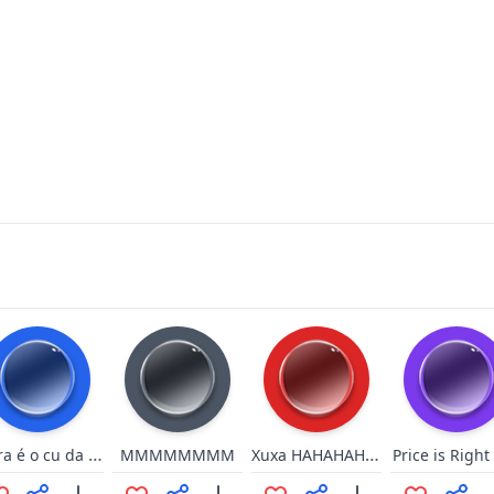
Porra é o cu da Cachorra
Xuxa HAHAHAHAHA [+2]
MMMMMMMM
Price is Right 